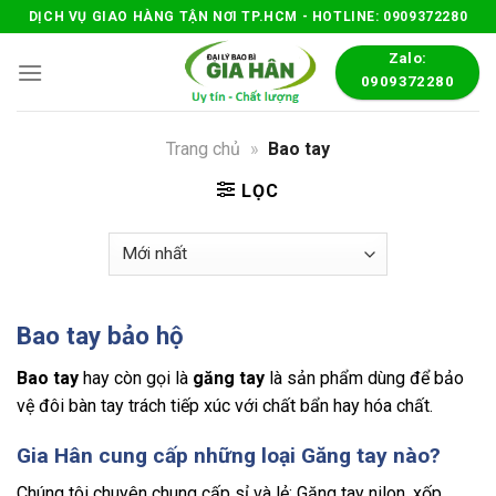
Skip
DỊCH VỤ GIAO HÀNG TẬN NƠI TP.HCM - HOTLINE: 0909372280
to
Zalo:
content
0909372280
Trang chủ
»
Bao tay
LỌC
Bao tay bảo hộ
Bao tay
hay còn gọi là
găng tay
là sản phẩm dùng để bảo
vệ đôi bàn tay trách tiếp xúc với chất bẩn hay hóa chất.
Gia Hân cung cấp những loại Găng tay nào?
Chúng tôi chuyên chung cấp sỉ và lẻ: Găng tay nilon, xốp,