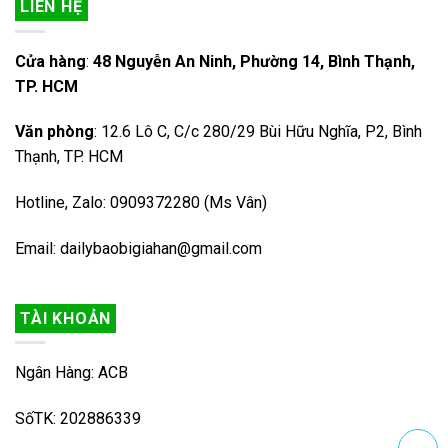
LIÊN HỆ
Cửa hàng
:
48 Nguyễn An Ninh, Phường 14, Bình Thạnh,
TP. HCM
Văn phòng
: 12.6 Lô C, C/c 280/29 Bùi Hữu Nghĩa, P2, Bình
Thạnh, TP. HCM
Hotline, Zalo: 0909372280 (Ms Vân)
Email: dailybaobigiahan@gmail.com
TÀI KHOẢN
Ngân Hàng: ACB
SốTK: 202886339