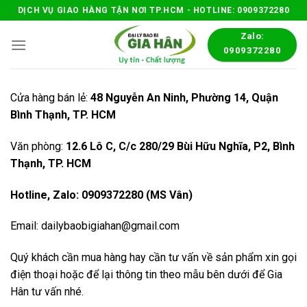
Skip
DỊCH VỤ GIAO HÀNG TẬN NƠI TP.HCM - HOTLINE: 0909372280
to
Zalo:
content
0909372280
Cửa hàng bán lẻ:
48 Nguyễn An Ninh, Phường 14, Quận
Bình Thạnh, TP. HCM
Văn phòng:
12.6 Lô C, C/c 280/29 Bùi Hữu Nghĩa, P2, Bình
Thạnh, TP. HCM
Hotline, Zalo: 0909372280 (MS Vân)
Email: dailybaobigiahan@gmail.com
Quý khách cần mua hàng hay cần tư vấn về sản phẩm xin gọi
điện thoại hoặc để lại thông tin theo mẫu bên dưới để Gia
Hân tư vấn nhé.