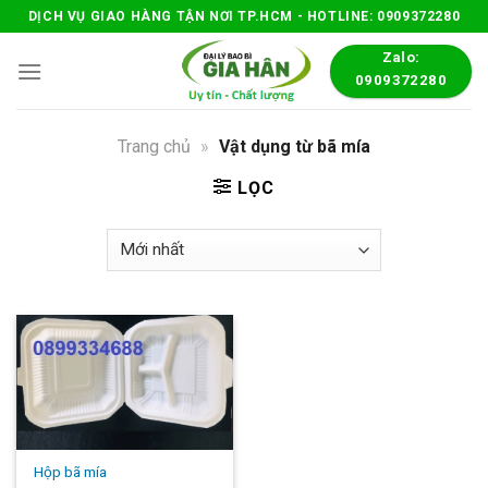
Skip
DỊCH VỤ GIAO HÀNG TẬN NƠI TP.HCM - HOTLINE: 0909372280
to
Zalo:
content
0909372280
Trang chủ
»
Vật dụng từ bã mía
LỌC
Hộp bã mía