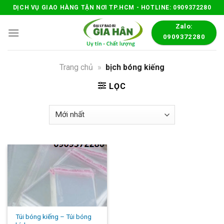
Skip
DỊCH VỤ GIAO HÀNG TẬN NƠI TP.HCM - HOTLINE: 0909372280
to
Zalo:
content
0909372280
Trang chủ
»
bịch bóng kiếng
LỌC
Túi bóng kiếng – Túi bóng