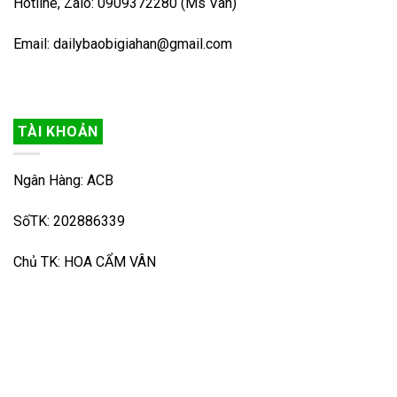
Hotline, Zalo: 0909372280 (Ms Vân)
Email: dailybaobigiahan@gmail.com
TÀI KHOẢN
Ngân Hàng: ACB
SốTK: 202886339
Chủ TK: HOA CẨM VÂN