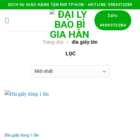
Skip
DỊCH VỤ GIAO HÀNG TẬN NƠI TP.HCM - HOTLINE: 0909372280
to
Zalo:
content
0909372280
Trang chủ
»
dĩa giấy lớn
LỌC
Đĩa giấy dùng 1 lần