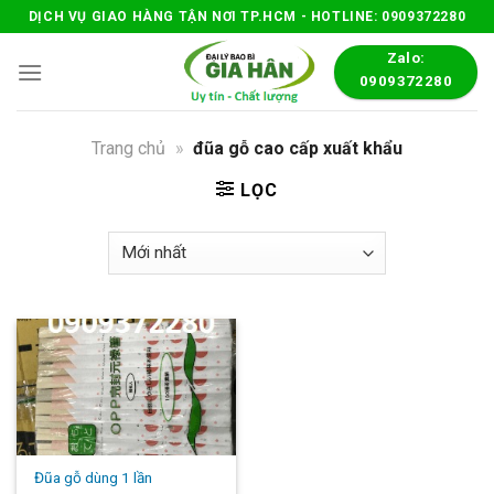
Skip
DỊCH VỤ GIAO HÀNG TẬN NƠI TP.HCM - HOTLINE: 0909372280
to
Zalo:
content
0909372280
Trang chủ
»
đũa gỗ cao cấp xuất khẩu
LỌC
Đũa gỗ dùng 1 lần