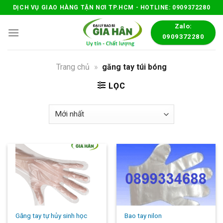
Skip
DỊCH VỤ GIAO HÀNG TẬN NƠI TP.HCM - HOTLINE: 0909372280
to
Zalo:
content
0909372280
Trang chủ
»
găng tay túi bóng
LỌC
Găng tay tự hủy sinh học
Bao tay nilon