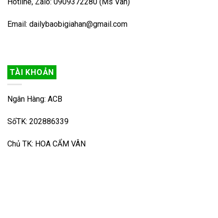
Hotline, Zalo: 0909372280 (Ms Vân)
Email: dailybaobigiahan@gmail.com
TÀI KHOẢN
Ngân Hàng: ACB
SốTK: 202886339
Chủ TK: HOA CẨM VÂN