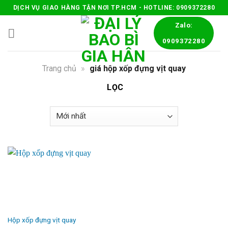
Skip
DỊCH VỤ GIAO HÀNG TẬN NƠI TP.HCM - HOTLINE: 0909372280
to
Zalo:
content
0909372280
Trang chủ
»
giá hộp xốp đựng vịt quay
LỌC
Hộp xốp đựng vịt quay