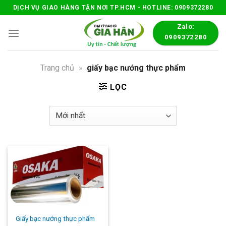
Skip
DỊCH VỤ GIAO HÀNG TẬN NƠI TP.HCM - HOTLINE: 0909372280
to
Zalo:
content
0909372280
Trang chủ
»
giấy bạc nướng thực phẩm
LỌC
Giấy bạc nướng thực phẩm