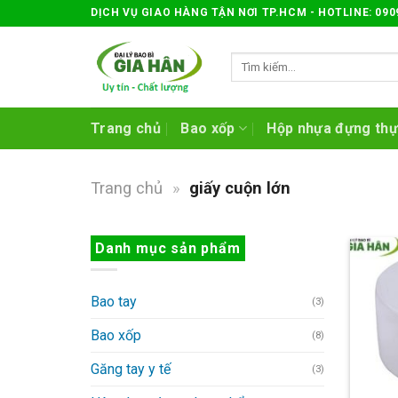
Skip
DỊCH VỤ GIAO HÀNG TẬN NƠI TP.HCM - HOTLINE: 090
to
content
Tìm
kiếm:
Trang chủ
Bao xốp
Hộp nhựa đựng th
Trang chủ
»
giấy cuộn lớn
Danh mục sản phẩm
Bao tay
(3)
Bao xốp
(8)
Găng tay y tế
(3)