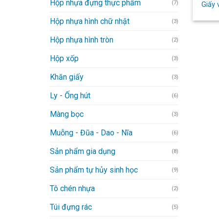
Hộp nhựa đựng thực phẩm
(7)
Giấy 
Hộp nhựa hình chữ nhật
(3)
Hộp nhựa hình tròn
(2)
Hộp xốp
(3)
Khăn giấy
(3)
Ly - Ống hút
(6)
Màng bọc
(3)
Muỗng - Đũa - Dao - Nĩa
(6)
Sản phẩm gia dụng
(8)
Sản phẩm tự hủy sinh học
(9)
Tô chén nhựa
(2)
Túi đựng rác
(5)