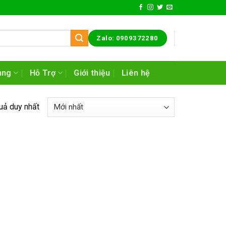
Zalo: 0909372280
ụng
Hỗ Trợ
Giới thiệu
Liên hệ
quả duy nhất