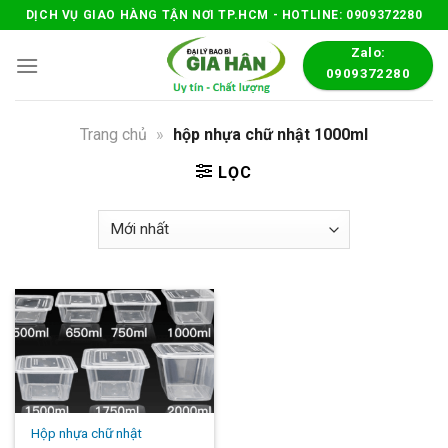
Skip
DỊCH VỤ GIAO HÀNG TẬN NƠI TP.HCM - HOTLINE: 0909372280
to
Zalo:
content
0909372280
Trang chủ
»
hộp nhựa chữ nhật 1000ml
LỌC
Hộp nhựa chữ nhật