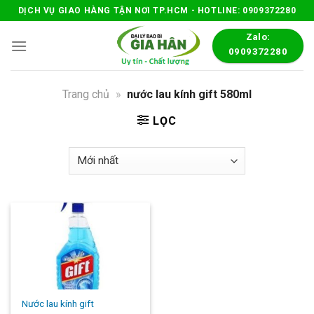
Skip
DỊCH VỤ GIAO HÀNG TẬN NƠI TP.HCM - HOTLINE: 0909372280
to
Zalo:
content
0909372280
Trang chủ
»
nước lau kính gift 580ml
LỌC
Nước lau kính gift