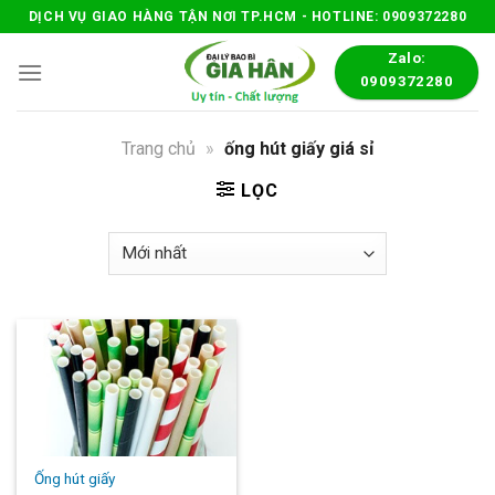
Skip
DỊCH VỤ GIAO HÀNG TẬN NƠI TP.HCM - HOTLINE: 0909372280
to
Zalo:
content
0909372280
Trang chủ
»
ống hút giấy giá sỉ
LỌC
Ống hút giấy