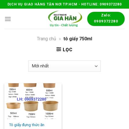
Skip
DỊCH VỤ GIAO HÀNG TẬN NƠI TP.HCM - HOTLINE: 0909372280
to
Zalo:
content
0909372280
Trang chủ
»
tô giấy 750ml
LỌC
Tô giấy đựng thức ăn