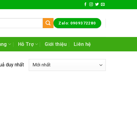
Zalo: 0909372280
ụng
Hỗ Trợ
Giới thiệu
Liên hệ
quả duy nhất