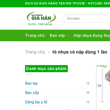
Skip
DỊCH VỤ GIAO HÀNG TẬN NƠI TP.HCM - HOTLINE: 090
to
content
Tìm
kiếm:
Trang chủ
Bao xốp
Hộp nhựa đựng th
Trang chủ
»
tô nhựa có nắp dùng 1 lần
Danh mục sản phẩm
Bao tay
(3)
Bao xốp
(8)
Găng tay y tế
(3)