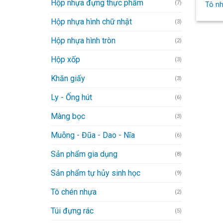
Hộp nhựa đựng thực phẩm
(7)
Tô nh
Hộp nhựa hình chữ nhật
(3)
Hộp nhựa hình tròn
(2)
Hộp xốp
(3)
Khăn giấy
(3)
Ly - Ống hút
(6)
Màng bọc
(3)
Muỗng - Đũa - Dao - Nĩa
(6)
Sản phẩm gia dụng
(8)
Sản phẩm tự hủy sinh học
(9)
Tô chén nhựa
(2)
Túi đựng rác
(5)