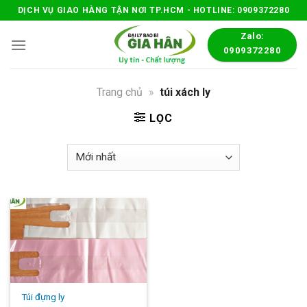
Skip
DỊCH VỤ GIAO HÀNG TẬN NƠI TP.HCM - HOTLINE: 0909372280
to
Zalo:
content
0909372280
Trang chủ
»
túi xách ly
LỌC
Túi đựng ly