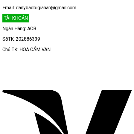
Email: dailybaobigiahan@gmail.com
TÀI KHOẢN
Ngân Hàng: ACB
SốTK: 202886339
Chủ TK: HOA CẨM VÂN