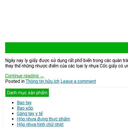
17
Th9
Ngày nay ly giấy được sử dụng rất phổ biến trong các quán trà
thay thế những nhược điểm của các lọai ly nhựa Cốc giấy có ưu t
Continue reading
→
Posted in
Thông tin hữu ích
Leave a comment
Danh mục sản phẩm
Bao tay
Bao xốp
Găng tay y tế
Hộp nhựa đựng thực phẩm
Hộp nhựa hình chữ nhật