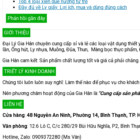
Top 4 loại xiên que nướng từ tre
Đầy đủ về Ly giấy: Lợi ích, mua và dùng đúng cách
Phản hồi gần đây
GIỚI THIỆU
Đại Lý Gia Hân chuyên cung cấp sỉ và lẻ các loại vật dụng thiết 
lần, Ống hút, Ly nhựa, Muỗng, Đũa, Thun, Màng bọc thực phẩm, Đũ
Gia Hân cam kết: Sản phẩm chất lượng tốt và giá cả phải chăng.
TRIẾT LÝ KINH DOANH
Chúng tôi luôn luôn suy nghĩ: Làm thế nào để phục vụ cho khách 
Nên phương châm hoạt động của Gia Hân là:
“Cung cấp sản phẩ
LIÊN HỆ
Cửa hàng
:
48 Nguyễn An Ninh, Phường 14, Bình Thạnh, TP.
Văn phòng
: 12.6 Lô C, C/c 280/29 Bùi Hữu Nghĩa, P2, Bình Th
Hotline, Zalo: 0909372280 (Ms Vân)