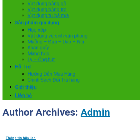
Vật dụng bằng gỗ
Vật dụng bằng tre
Vật dụng từ bã mía
Sản phẩm gia dụng
Hộp xốp
Vật dụng vệ sinh văn phòng
Muỗng – Đũa – Dao – Nĩa
Khăn giấy
Màng bọc
Ly – Ống hút
Hỗ Trợ
Hướng Dẫn Mua Hàng
Chính Sách Đổi Trả hàng
Giới thiệu
Liên hệ
Author Archives:
Admin
Thông tin hữu ích