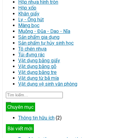
Hộp nhựa hình tròn
Hộp xốp
Khăn giấy
Ly - Ống hút
Màng bọc
Muỗng - Đũa - Dao - Nĩa
Sản phẩm gia dụng
Sản phẩm tự hủy sinh học
Tô chén nhựa
Túi đựng rác
Vật dụng bằng giấy
Vật dụng bằng gỗ
Vật dụng bằng tre
Vật dụng từ bã mía
Vật dụng vệ sinh văn phòng
Chuyên mục
Thông tin hữu ích
(2)
Bài viết mới