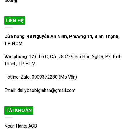
chăng”
LIÊN HỆ
Cửa hàng
:
48 Nguyễn An Ninh, Phường 14, Bình Thạnh,
TP. HCM
Văn phòng
: 12.6 Lô C, C/c 280/29 Bùi Hữu Nghĩa, P2, Bình
Thạnh, TP. HCM
Hotline, Zalo: 0909372280 (Ms Vân)
Email: dailybaobigiahan@gmail.com
TÀI KHOẢN
Ngân Hàng: ACB