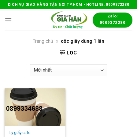
Skip
DỊCH VỤ GIAO HÀNG TẬN NƠI TP.HCM - HOTLINE: 0909372280
to
Zalo:
content
0909372280
Trang chủ
»
cốc giấy dùng 1 lần
LỌC
Ly giấy cafe