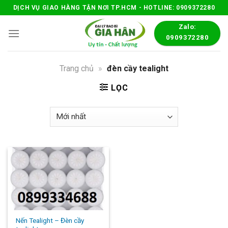
Skip
DỊCH VỤ GIAO HÀNG TẬN NƠI TP.HCM - HOTLINE: 0909372280
to
Zalo:
content
0909372280
Trang chủ
»
đèn cầy tealight
LỌC
Nến Tealight – Đèn cầy