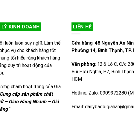
 LÝ KINH DOANH
LIÊN HỆ
ôi luôn luôn suy nghĩ: Làm thế
Cửa hàng
:
48 Nguyễn An Nin
phục vụ cho khách hàng tốt
Phường 14, Bình Thạnh, TP
húng tối hiểu rằng khách hàng
Văn phòng
: 12.6 Lô C, C/c 2
tảng duy trì hoạt động của
Bùi Hữu Nghĩa, P2, Bình Thạnh,
i.
HCM
ương châm hoạt động của Gia
Hotline, Zalo: 0909372280 (M
“Cung cấp sản phẩm chất
ốt – Giao Hàng Nhanh – Giá
Email: dailybaobigiahan@gma
hăng”