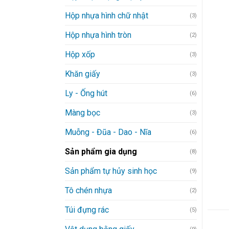
Hộp nhựa hình chữ nhật
(3)
Hộp nhựa hình tròn
(2)
Hộp xốp
(3)
Khăn giấy
(3)
Ly - Ống hút
(6)
Màng bọc
(3)
Muỗng - Đũa - Dao - Nĩa
(6)
Sản phẩm gia dụng
(8)
Sản phẩm tự hủy sinh học
(9)
Tô chén nhựa
(2)
Túi đựng rác
(5)