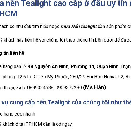
 nến Tealight
cao cấp ở đâu uy tín c
.HCM
hách có nhu cầu tìm hiểu hoặc
mua Nến tealight
cần sản phẩm chấ
ý khách hãy liên hệ với chúng tôi theo thông tín bên dưới để được
 tin liên hệ:
a hàng bán lẻ:
48 Nguyễn An Ninh, Phường 14, Quận Bình Thạn
n phòng: 12.6 Lô C, C/c Mỹ Phước, 280/29 Bùi Hữu Nghĩa, P2, B
(Ms Hân)
ện thoại, Zalo: 0899334688, 0909372280
 vụ cung cấp nến Tealight của chúng tôi như th
ao hang cực nhanh
ý khách ở tại TP.HCM cần là có ngay