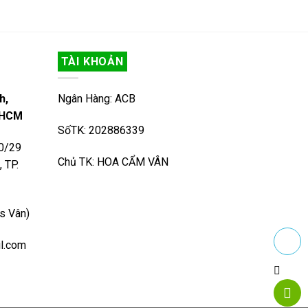
TÀI KHOẢN
h,
Ngân Hàng: ACB
. HCM
SốTK: 202886339
80/29
Chủ TK: HOA CẨM VÂN
 TP.
s Vân)
il.com