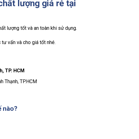
hất lượng giá rẻ tại
t lượng tốt và an toàn khi sử dụng.
 tư vấn và cho giá tốt nhé.
h, TP. HCM
ình Thạnh, TP.HCM
ế nào?