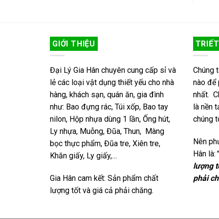
GIỚI THIỆU
TRIẾT
Đại Lý Gia Hân chuyên cung cấp sỉ và
Chúng t
lẻ các loại vật dụng thiết yếu cho nhà
nào để 
hàng, khách sạn, quán ăn, gia đình
nhất. C
như: Bao đựng rác, Túi xốp, Bao tay
là nền 
nilon, Hộp nhựa dùng 1 lần, Ống hút,
chúng tô
Ly nhựa, Muỗng, Đũa, Thun, Màng
Nên ph
bọc thực phẩm, Đũa tre, Xiên tre,
Hân là:
Khăn giấy, Ly giấy,…
lượng t
Gia Hân cam kết: Sản phẩm chất
phải c
lượng tốt và giá cả phải chăng.