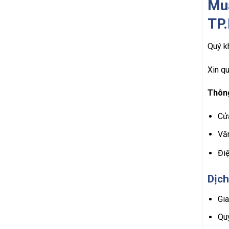
Mua
TP
Quý k
Xin qu
Thông
Cử
Vă
Đi
Dịch
Gi
Qu