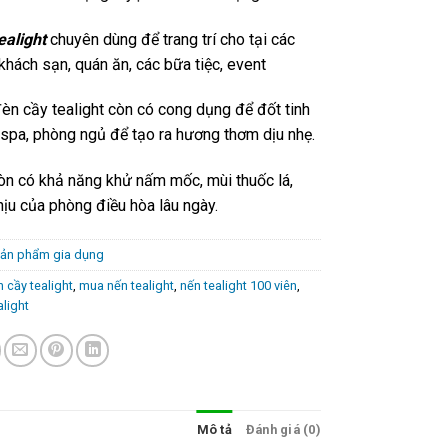
ealight
chuyên dùng để trang trí cho tại các
khách sạn, quán ăn, các bữa tiệc, event
đèn cầy tealight còn có cong dụng để đốt tinh
 spa, phòng ngủ để tạo ra hương thơm dịu nhẹ.
òn có khả năng khử nấm mốc, mùi thuốc lá,
hịu của phòng điều hòa lâu ngày.
ản phẩm gia dụng
 cầy tealight
,
mua nến tealight
,
nến tealight 100 viên
,
alight
Mô tả
Đánh giá (0)