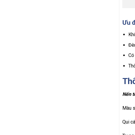
Ưu 
Khô
Đèn
Có 
Thờ
Thô
Nến t
Màu s
Qui c