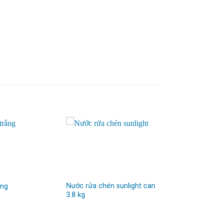
Nước rửa chén sunlight can
ắng
3.8 kg