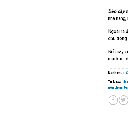
Đèn cầy t
nhà hàng, 
Ngoài ra 
dầu trong
Nến này c
mùi khó c
Danh mục:
S
Từ khóa:
đèn
nến thơm te