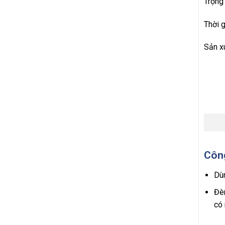
Trọng
Thời g
Sản x
Côn
Dùn
Đèn
có 