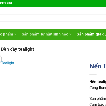
9372280
ực phẩm
Sản phẩm tự hủy sinh học
Sản phẩm gia d
 Đèn cầy tealight
Nến T
Nến teali
đóng thàn
Sản phẩm 
đảm bảo a