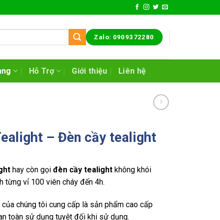
Zalo: 0909372280
ụng
Hỗ Trợ
Giới thiệu
Liên hệ
ealight – Đèn cầy tealight
ght
hay còn gọi
đèn cầy tealight
không khói
h từng vỉ 100 viên cháy đến 4h.
của chúng tôi cung cấp là sản phẩm cao cấp
n toàn sử dụng tuyệt đối khi sử dụng.