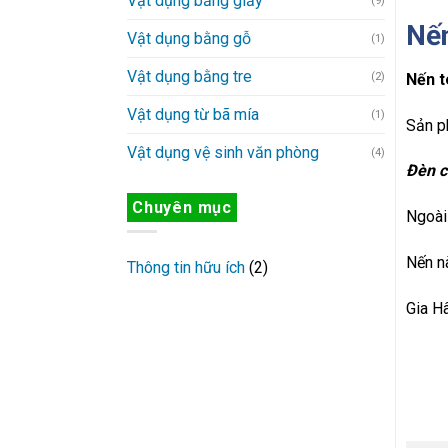
Vật dụng bằng giấy
(9)
Nến
Vật dụng bằng gỗ
(1)
Vật dụng bằng tre
(2)
Nến t
Vật dụng từ bã mía
(1)
Sản p
Vật dụng vệ sinh văn phòng
(4)
Đèn c
Chuyên mục
Ngoài 
Nến n
Thông tin hữu ích
(2)
Gia Hâ