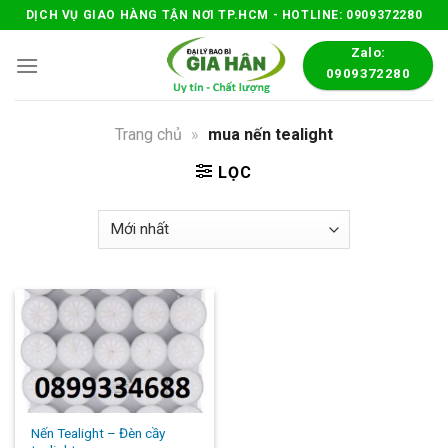
Skip
DỊCH VỤ GIAO HÀNG TẬN NƠI TP.HCM - HOTLINE: 0909372280
to
Zalo:
content
0909372280
Trang chủ
»
mua nến tealight
LỌC
Nến Tealight – Đèn cầy