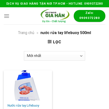
Skip
DỊCH VỤ GIAO HÀNG TẬN NƠI TP.HCM - HOTLINE: 0909372280
to
Zalo:
content
0909372280
Trang chủ
»
nước rửa tay lifebuoy 500ml
LỌC
Nước rửa tay Lifebuoy