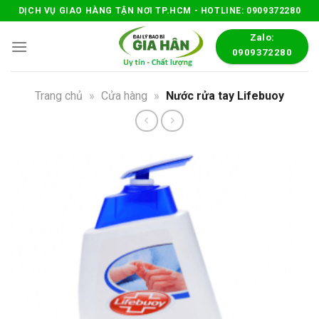
Skip
DỊCH VỤ GIAO HÀNG TẬN NƠI TP.HCM - HOTLINE: 0909372280
to
Zalo:
content
0909372280
Trang chủ
»
Cửa hàng
»
Nước rửa tay Lifebuoy