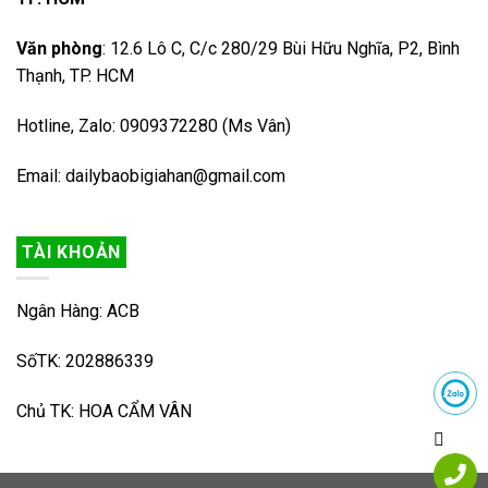
Văn phòng
: 12.6 Lô C, C/c 280/29 Bùi Hữu Nghĩa, P2, Bình
Thạnh, TP. HCM
Hotline, Zalo: 0909372280 (Ms Vân)
Email: dailybaobigiahan@gmail.com
TÀI KHOẢN
Ngân Hàng: ACB
SốTK: 202886339
Chủ TK: HOA CẨM VÂN