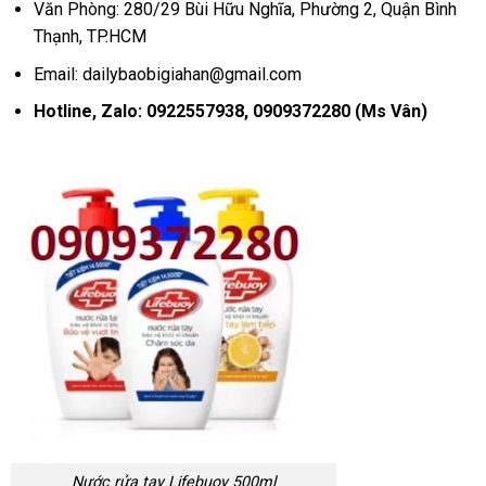
Văn Phòng: 280/29 Bùi Hữu Nghĩa, Phường 2, Quận Bình
Thạnh, TP.HCM
Email: dailybaobigiahan@gmail.com
Hotline, Zalo: 0922557938, 0909372280 (Ms Vân)
Nước rửa tay Lifebuoy 500ml