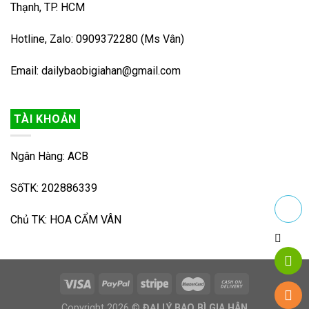
Thạnh, TP. HCM
Hotline, Zalo: 0909372280 (Ms Vân)
Email: dailybaobigiahan@gmail.com
TÀI KHOẢN
Ngân Hàng: ACB
SốTK: 202886339
Chủ TK: HOA CẨM VÂN
Copyright 2026 ©
ĐẠI LÝ BAO BÌ GIA HÂN