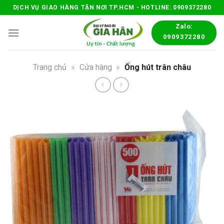
Skip
DỊCH VỤ GIAO HÀNG TẬN NƠI TP.HCM - HOTLINE: 0909372280
to
Zalo:
content
0909372280
Trang chủ
»
Cửa hàng
»
Ống hút trân châu