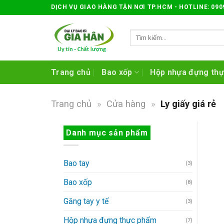
Skip
DỊCH VỤ GIAO HÀNG TẬN NƠI TP.HCM - HOTLINE: 090
to
content
Tìm
kiếm:
Trang chủ
Bao xốp
Hộp nhựa đựng th
Trang chủ
»
Cửa hàng
»
Ly giấy giá rẻ
Danh mục sản phẩm
Bao tay
(3)
Bao xốp
(8)
Găng tay y tế
(3)
Hộp nhựa đựng thực phẩm
(7)