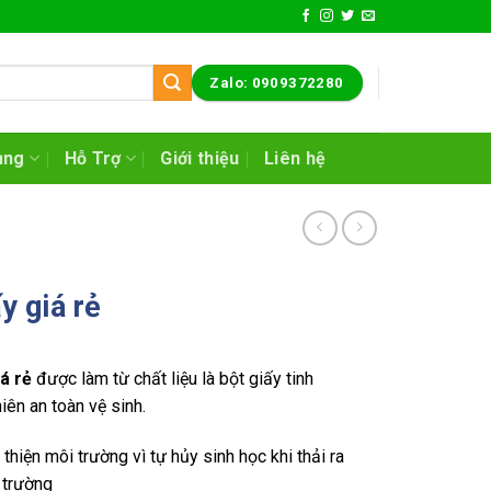
Zalo: 0909372280
ụng
Hỗ Trợ
Giới thiệu
Liên hệ
y giá rẻ
iá rẻ
được làm từ chất liệu là bột giấy tinh
hiên an toàn vệ sinh.
hiện môi trường vì tự hủy sinh học khi thải ra
 trường