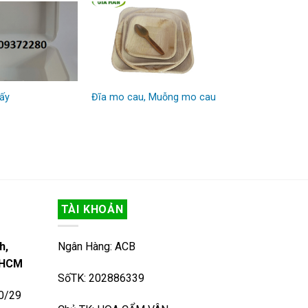
ấy
Đĩa mo cau, Muỗng mo cau
TÀI KHOẢN
h,
Ngân Hàng: ACB
. HCM
SốTK: 202886339
80/29