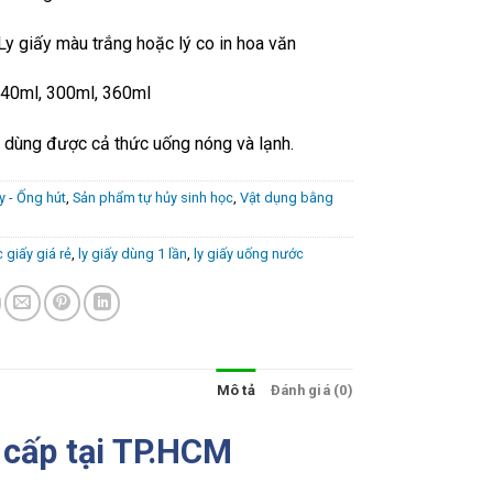
Ly giấy màu trắng hoặc lý co in hoa văn
 140ml, 300ml, 360ml
dùng được cả thức uống nóng và lạnh.
y - Ống hút
,
Sản phẩm tự hủy sinh học
,
Vật dụng bằng
 giấy giá rẻ
,
ly giấy dùng 1 lần
,
ly giấy uống nước
Mô tả
Đánh giá (0)
 cấp tại TP.HCM