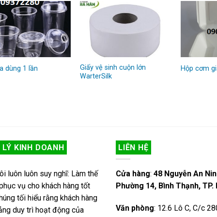
Giấy vệ sinh cuộn lớn
a dùng 1 lần
Hộp cơm gi
WarterSilk
 LÝ KINH DOANH
LIÊN HỆ
ôi luôn luôn suy nghĩ: Làm thế
Cửa hàng
:
48 Nguyễn An Nin
phục vụ cho khách hàng tốt
Phường 14, Bình Thạnh, TP
húng tối hiểu rằng khách hàng
Văn phòng
: 12.6 Lô C, C/c 2
tảng duy trì hoạt động của