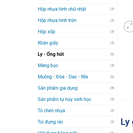
Hộp nhựa hình chữ nhật
(3)
Hộp nhựa hình tròn
(2)
Hộp xốp
(3)
Khăn giấy
(3)
Ly - Ống hút
(6)
Màng bọc
(3)
Muỗng - Đũa - Dao - Nĩa
(6)
Sản phẩm gia dụng
(8)
Sản phẩm tự hủy sinh học
(9)
Tô chén nhựa
(2)
Ly
Túi đựng rác
(5)