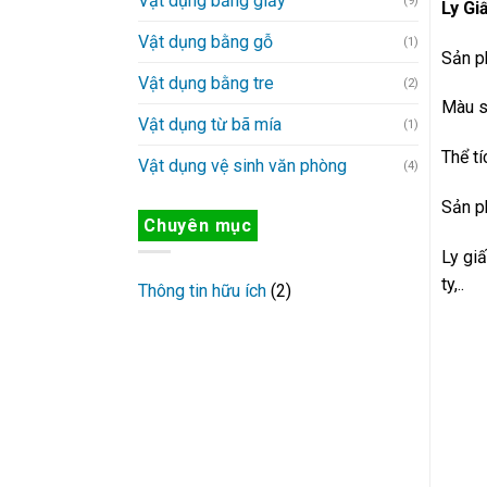
Vật dụng bằng giấy
(9)
Ly Giấ
Vật dụng bằng gỗ
(1)
Sản ph
Vật dụng bằng tre
(2)
Màu sắ
Vật dụng từ bã mía
(1)
Thể t
Vật dụng vệ sinh văn phòng
(4)
Sản p
Chuyên mục
Ly giấ
ty,..
Thông tin hữu ích
(2)