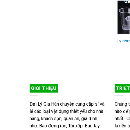
ăng tay tự hủy sinh học
4 Mẫu Xiên tre cao cấp
Ly nhự
GIỚI THIỆU
TRIẾT
Đại Lý Gia Hân chuyên cung cấp sỉ và
Chúng t
lẻ các loại vật dụng thiết yếu cho nhà
nào để 
hàng, khách sạn, quán ăn, gia đình
nhất. C
như: Bao đựng rác, Túi xốp, Bao tay
là nền 