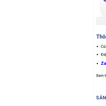
Thôn
Cửa
Đi
Za
Xem th
SẢN