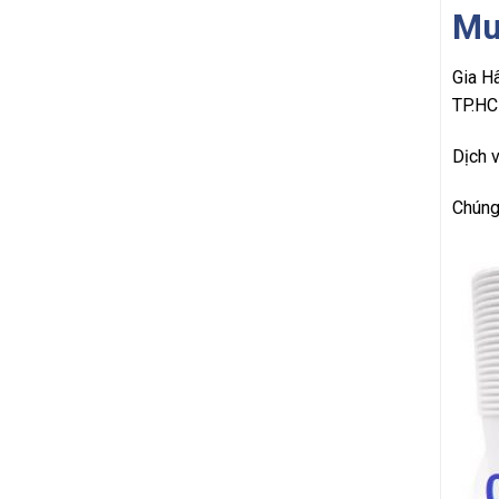
Mua
Gia Hâ
TP.HC
Dịch 
Chúng