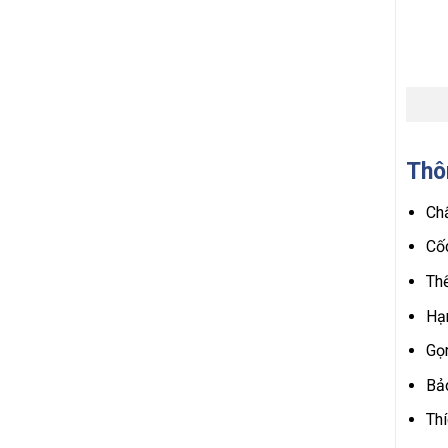
Thôn
Chấ
Cố
Thể
Hạ
Gọ
Bảo
Thí