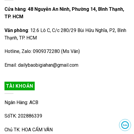
Cửa hàng
:
48 Nguyễn An Ninh, Phường 14, Bình Thạnh,
TP. HCM
Văn phòng
: 12.6 Lô C, C/c 280/29 Bùi Hữu Nghĩa, P2, Bình
Thạnh, TP. HCM
Hotline, Zalo: 0909372280 (Ms Vân)
Email: dailybaobigiahan@gmail.com
TÀI KHOẢN
Ngân Hàng: ACB
SốTK: 202886339
Chủ TK: HOA CẨM VÂN